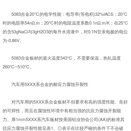
5083合金20℃的电学性能：电导率(等电积)32%IACS；20℃
时的电阻率54nΩ.m；20℃时的电阻温度系数0.1nΩ.m/K；在25℃
的含53gNaCl与3gH2O3的每升水溶液中，对0.1N甘汞电极的电位
为-0.86V。
5083合金板材的退火温度343℃，不需要保温，热轧温度
260℃~510℃。
汽车用5XXX系合金的耐应力腐蚀开裂性
对汽车用的5XXX系合金板材不但要求有高的强度性能、良好
的可焊性，而且在腐蚀性环境中有相当强的抗应力腐蚀开裂能
力。厚1mm5XXX系汽车板材按美国铝业协会公司(AA)的标准其
抗应力腐蚀开裂性能见表1。◎表示在比较严峻的条件下不会破