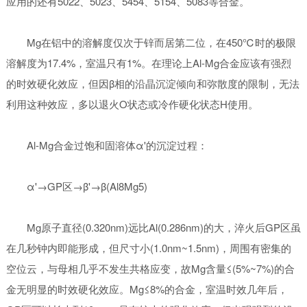
应用的还有5022、5023、5454、5154、5083等合金。
Mg在铝中的溶解度仅次于锌而居第二位，在450℃时的极限
溶解度为17.4%，室温只有1%。在理论上Al-Mg合金应该有强烈
的时效硬化效应，但因β相的沿晶沉淀倾向和弥散度的限制，无法
利用这种效应，多以退火O状态或冷作硬化状态H使用。
Al-Mg合金过饱和固溶体α'的沉淀过程：
α'→GP区→β'→β(Al8Mg5)
Mg原子直径(0.320nm)远比Al(0.286nm)的大，淬火后GP区虽
在几秒钟内即能形成，但尺寸小(1.0nm~1.5nm)，周围有密集的
空位云，与母相几乎不发生共格应变，故Mg含量≤(5%~7%)的合
金无明显的时效硬化效应。Mg≤8%的合金，室温时效几年后，