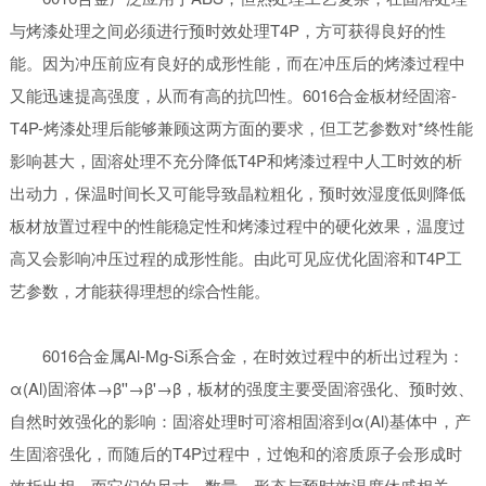
与烤漆处理之间必须进行预时效处理T4P，方可获得良好的性
能。因为冲压前应有良好的成形性能，而在冲压后的烤漆过程中
又能迅速提高强度，从而有高的抗凹性。6016合金板材经固溶-
T4P-烤漆处理后能够兼顾这两方面的要求，但工艺参数对*终性能
影响甚大，固溶处理不充分降低T4P和烤漆过程中人工时效的析
出动力，保温时间长又可能导致晶粒粗化，预时效湿度低则降低
板材放置过程中的性能稳定性和烤漆过程中的硬化效果，温度过
高又会影响冲压过程的成形性能。由此可见应优化固溶和T4P工
艺参数，才能获得理想的综合性能。
6016合金属Al-Mg-Si系合金，在时效过程中的析出过程为：
α(Al)固溶体→β''→β'→β，板材的强度主要受固溶强化、预时效、
自然时效强化的影响：固溶处理时可溶相固溶到α(Al)基体中，产
生固溶强化，而随后的T4P过程中，过饱和的溶质原子会形成时
效析出相，而它们的尺寸、数量、形态与预时效温度休戚相关。