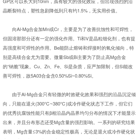
GP区可以长大到10nm，虽有较大的强化效应，但出现强烈的沿
晶断裂特点，塑性急剧降低到只有约1.5%，无实用价值。
向Al-Mg合金加Mn或Cr，主要是为了改善抗蚀性和可焊性，
但固溶那部分还有一定的强化作用。Ti和V是晶粒细化剂，也有提
高强度和可焊性的作用。Be能防止熔铸和焊接时的氧化倾向，特
别是高镁合金尤为需要。微量Sb或Bi主要为了防止高Mg合金
的“钠脆”现象。Cu、Zn、Fe、Si是杂质，应严加限制，但Si能改
善可焊性，故5A03合金含0.50%Si~0.80%Si。
由于Al-Mg合金只有轻微的时效硬化效果和强烈的沿晶沉淀倾
向，只能在退火(300℃~380℃)或冷作硬化状态下工作，但它们
的优秀抗腐蚀性能只有β相沿晶内晶界均匀分布的情况下才能显示
出来，并且分布形态还受Mg含量的强烈影响。一系列的研究结果
表明，Mg含量≤3%的合金稳定性极高，无论是退火或冷作硬化状