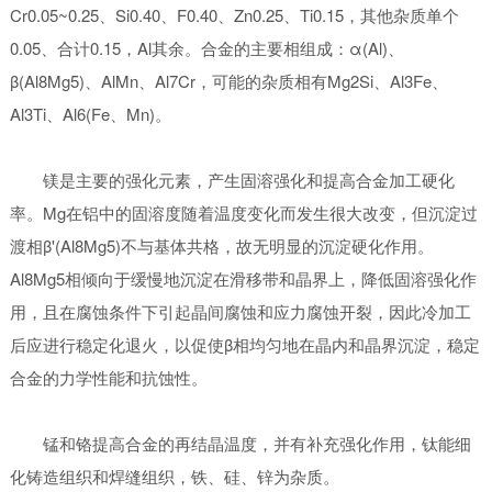
Cr0.05~0.25、Si0.40、F0.40、Zn0.25、Ti0.15，其他杂质单个
0.05、合计0.15，Al其余。合金的主要相组成：α(Al)、
β(Al8Mg5)、AlMn、Al7Cr，可能的杂质相有Mg2Si、Al3Fe、
Al3Ti、Al6(Fe、Mn)。
镁是主要的强化元素，产生固溶强化和提高合金加工硬化
率。Mg在铝中的固溶度随着温度变化而发生很大改变，但沉淀过
渡相β'(Al8Mg5)不与基体共格，故无明显的沉淀硬化作用。
Al8Mg5相倾向于缓慢地沉淀在滑移带和晶界上，降低固溶强化作
用，且在腐蚀条件下引起晶间腐蚀和应力腐蚀开裂，因此冷加工
后应进行稳定化退火，以促使β相均匀地在晶内和晶界沉淀，稳定
合金的力学性能和抗蚀性。
锰和铬提高合金的再结晶温度，并有补充强化作用，钛能细
化铸造组织和焊缝组织，铁、硅、锌为杂质。