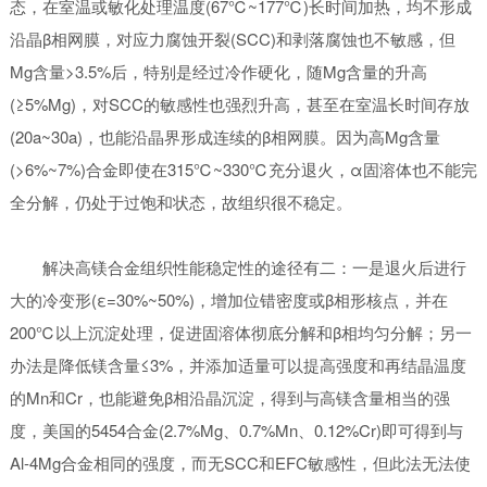
态，在室温或敏化处理温度(67℃~177℃)长时间加热，均不形成
沿晶β相网膜，对应力腐蚀开裂(SCC)和剥落腐蚀也不敏感，但
Mg含量>3.5%后，特别是经过冷作硬化，随Mg含量的升高
(≥5%Mg)，对SCC的敏感性也强烈升高，甚至在室温长时间存放
(20a~30a)，也能沿晶界形成连续的β相网膜。因为高Mg含量
(>6%~7%)合金即使在315℃~330℃充分退火，α固溶体也不能完
全分解，仍处于过饱和状态，故组织很不稳定。
解决高镁合金组织性能稳定性的途径有二：一是退火后进行
大的冷变形(ε=30%~50%)，增加位错密度或β相形核点，并在
200℃以上沉淀处理，促进固溶体彻底分解和β相均匀分解；另一
办法是降低镁含量≤3%，并添加适量可以提高强度和再结晶温度
的Mn和Cr，也能避免β相沿晶沉淀，得到与高镁含量相当的强
度，美国的5454合金(2.7%Mg、0.7%Mn、0.12%Cr)即可得到与
Al-4Mg合金相同的强度，而无SCC和EFC敏感性，但此法无法使