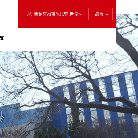
葡萄牙vs哥伦比亚,世界杯
语言
技